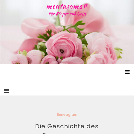
Skip
mentasoma®
to
Für Körper und Geist
content
Enneagram
Die Geschichte des