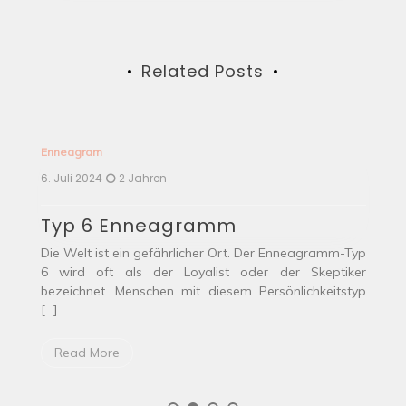
Related Posts
Enneagram
E
6. Juli 2024
2 Jahren
6.
Typ 6 Enneagramm
T
als
Die Welt ist ein gefährlicher Ort. Der Enneagramm-Typ
I
mit
6 wird oft als der Loyalist oder der Skeptiker
E
bezeichnet. Menschen mit diesem Persönlichkeitstyp
ze
[…]
Read More