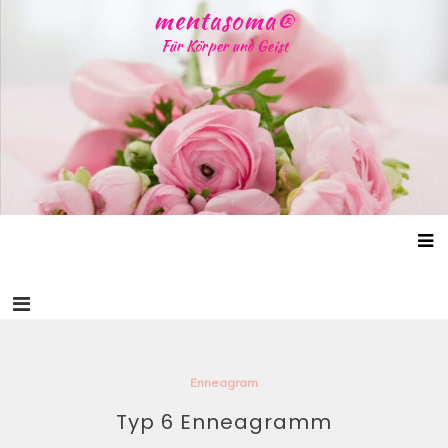
Skip
mentasoma®
to
Für Körper und Geist
content
Enneagram
Typ 6 Enneagramm