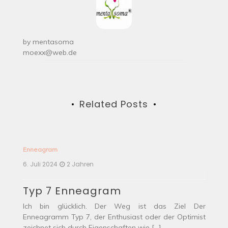
by
mentasoma
moexx@web.de
Related Posts
Enneagram
E
6. Juli 2024
2 Jahren
6.
T
Typ 7 Enneagram
T
als
Ich bin glücklich. Der Weg ist das Ziel Der
Du
mit
Enneagramm Typ 7, der Enthusiast oder der Optimist
de
zeichnet sich durch Eigenschaften wie […]